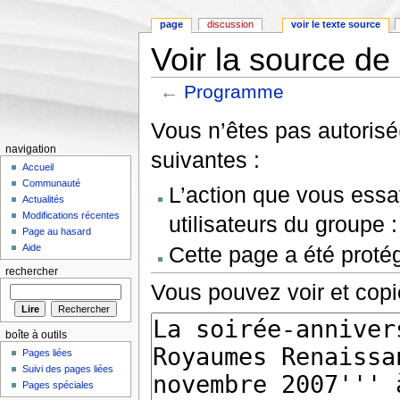
page
discussion
voir le texte source
Voir la source d
←
Programme
Aller à :
Navigation
,
rechercher
Vous n’êtes pas autorisé(
navigation
suivantes :
Accueil
Communauté
L’action que vous essa
Actualités
Modifications récentes
utilisateurs du groupe 
Page au hasard
Cette page a été proté
Aide
rechercher
Vous pouvez voir et copi
boîte à outils
Pages liées
Suivi des pages liées
Pages spéciales