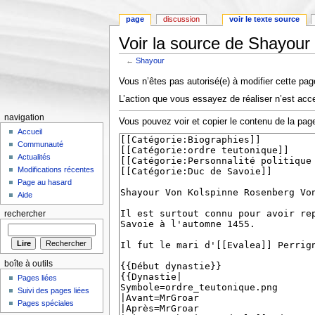
page
discussion
voir le texte source
Voir la source de Shayour
←
Shayour
Aller à :
Navigation
,
rechercher
Vous n’êtes pas autorisé(e) à modifier cette page
L’action que vous essayez de réaliser n’est acce
navigation
Vous pouvez voir et copier le contenu de la page
Accueil
Communauté
Actualités
Modifications récentes
Page au hasard
Aide
rechercher
boîte à outils
Pages liées
Suivi des pages liées
Pages spéciales