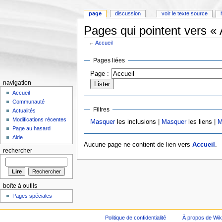
page
discussion
voir le texte source
Pages qui pointent vers « 
←
Accueil
Aller à :
Navigation
,
rechercher
Pages liées
Page :
navigation
Accueil
Communauté
Filtres
Actualités
Modifications récentes
Masquer
les inclusions |
Masquer
les liens |
M
Page au hasard
Aide
Aucune page ne contient de lien vers
Accueil
.
rechercher
boîte à outils
Pages spéciales
Politique de confidentialité
À propos de Wik