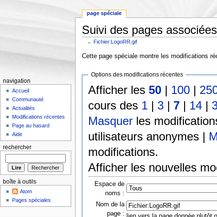
page spéciale
Suivi des pages associées
←
Fichier:LogoRR.gif
Aller à :
Navigation
,
rechercher
Cette page spéciale montre les modifications réc
Options des modifications récentes
navigation
Afficher les
50
|
100
|
25
Accueil
Communauté
cours des
1
|
3
|
7
|
14
|
Actualités
Modifications récentes
Masquer
les modificatio
Page au hasard
utilisateurs anonymes |
M
Aide
rechercher
modifications.
Afficher les nouvelles mo
boîte à outils
Espace de
Atom
noms :
Pages spéciales
Nom de la
page :
lien vers la page donnée plutôt q