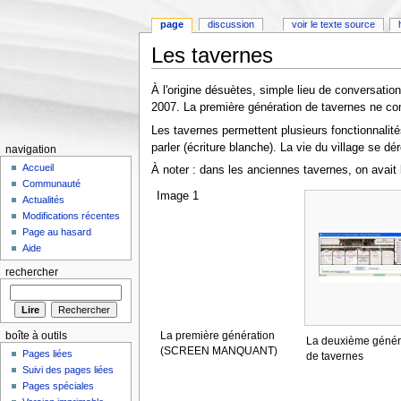
page
discussion
voir le texte source
Les tavernes
Aller à :
Navigation
,
rechercher
À l'origine désuètes, simple lieu de conversatio
2007. La première génération de tavernes ne com
Les tavernes permettent plusieurs fonctionnalités,
parler (écriture blanche). La vie du village se d
navigation
Accueil
À noter : dans les anciennes tavernes, on avait 
Communauté
Image 1
Actualités
Modifications récentes
Page au hasard
Aide
rechercher
La première génération
boîte à outils
La deuxième génér
(SCREEN MANQUANT)
Pages liées
de tavernes
Suivi des pages liées
Pages spéciales