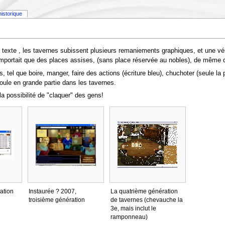
historique
n texte , les tavernes subissent plusieurs remaniements graphiques, et une vér
portait que des places assises, (sans place réservée au nobles), de même qu'u
 tel que boire, manger, faire des actions (écriture bleu), chuchoter (seule la pe
éroule en grande partie dans les tavernes.
la possibilité de "claquer" des gens!
ation
Instaurée ? 2007,
La quatrième génération
troisième génération
de tavernes (chevauche la
3e, mais inclut le
ramponneau)