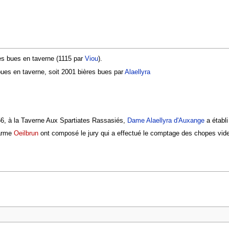
res bues en taverne (1115 par
Viou
).
 bues en taverne, soit 2001 bières bues par
Alaellyra
56, à la Taverne Aux Spartiates Rassasiés,
Dame Alaellyra d'Auxange
a établ
darme
Oeilbrun
ont composé le jury qui a effectué le comptage des chopes vides.