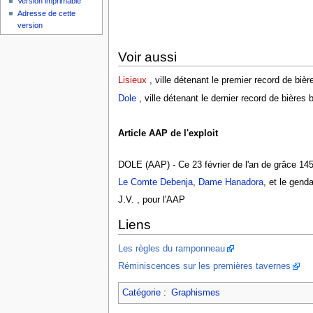
Version imprimable
Adresse de cette
version
Voir aussi
Lisieux
, ville détenant le premier record de biè
Dole
, ville détenant le dernier record de bières
Article AAP de l'exploit
DOLE (AAP) - Ce 23 février de l'an de grâce 14
Le Comte Debenja
,
Dame Hanadora
, et le gen
J.V. , pour l'AAP
Liens
Les règles du ramponneau
Réminiscences sur les premières tavernes
Catégorie
:
Graphismes